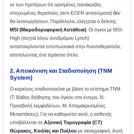
εκ των προτέρων ότι ορισμένες πανάκριβες
στοχευμένες θεραπείες (αντι-EGFR αντισώματα)
δεν
θα λειτουργήσουν. Παράλληλα, ελέγχεται ο δείκτης
MSI (Μικροδορυφορική Αστάθεια)
. Οι όγκοι με MSI-
High (συχνά λόγω συνδρόμου Lynch)
ανταποκρίνονται εντυπωσιακά στην Ανοσοθεραπεία,
αποτελώντας ένα τεράστιο όπλο.
2. Απεικόνιση και Σταδιοποίηση (TNM
System)
Ο καρκίνος σταδιοποιείται με βάση το σύστημα TNM
(T: Βάθος διήθησης του όγκου στο έντερο, N:
Προσβολή λεμφαδένων, M: Απομακρυσμένες
Μεταστάσεις). Για να καθοριστεί αυτό, ο ασθενής
υποβάλλεται σε
Αξονική Τομογραφία (CT)
Θώρακος, Κοιλίας και Πυέλου
με σκιαγραφικό. Αυτή