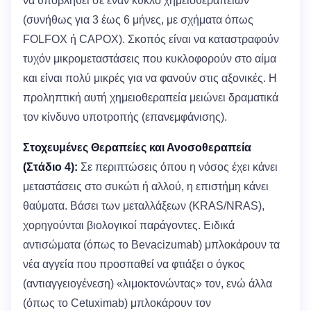
να υποβληθεί σε έναν κύκλο χημειοθεραπειών
(συνήθως για 3 έως 6 μήνες, με σχήματα όπως
FOLFOX ή CAPOX). Σκοπός είναι να καταστραφούν
τυχόν μικρομεταστάσεις που κυκλοφορούν στο αίμα
και είναι πολύ μικρές για να φανούν στις αξονικές. Η
προληπτική αυτή χημειοθεραπεία μειώνει δραματικά
τον κίνδυνο υποτροπής (επανεμφάνισης).
Στοχευμένες Θεραπείες και Ανοσοθεραπεία
(Στάδιο 4):
Σε περιπτώσεις όπου η νόσος έχει κάνει
μεταστάσεις στο συκώτι ή αλλού, η επιστήμη κάνει
θαύματα. Βάσει των μεταλλάξεων (KRAS/NRAS),
χορηγούνται βιολογικοί παράγοντες. Ειδικά
αντισώματα (όπως το Bevacizumab) μπλοκάρουν τα
νέα αγγεία που προσπαθεί να φτιάξει ο όγκος
(αντιαγγειογένεση) «λιμοκτονώντας» τον, ενώ άλλα
(όπως το Cetuximab) μπλοκάρουν τον